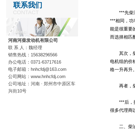
联系我们
CONTACT
***先柴
***相同
能是很重要
而选择相匹
河南河柴发动机有限公司
联 系 人：魏经理
其次，柴油
销售热线：15638296566
电机组的价
办公电话：0371-63717616
电子邮箱：hnhcfdj@163.com
格一升再升
公司网站：www.hnhcfdj.com
公司地址：河南 · 郑州市中原区车
再者，柴油
兴街10号
***后，
很多代理商
二、柴油