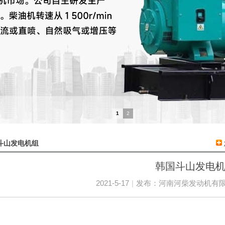
1
2
斗山发电机组
韩国斗山发电
2021-5-17
|
发布：
河南河柴发动机有